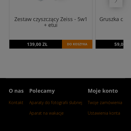
Zestaw czyszczący Zeiss - 5w1
Gruszka czys
+ etui
139,00 ZŁ
59,00 Z
DO KOSZYKA
O nas
Polecamy
Moje konto
Kontakt
Aparaty do fotografii ślubnej
Twoje zamówienia
Aparat na wakacje
Ustawienia konta