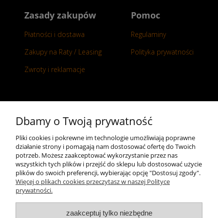
Zasady zakupów
Pomoc
Płatności i dostawa
Regulaminy
Zakupy na Raty / Leasing
Polityka prywatności
Zwroty i reklamacje
Kontakt
Dbamy o Twoją prywatność
+48 696 50 70 20
Pliki cookies i pokrewne im technologie umożliwiają poprawne
działanie strony i pomagają nam dostosować ofertę do Twoich
sklep@notopstryk.pl
potrzeb. Możesz zaakceptować wykorzystanie przez nas
wszystkich tych plików i przejść do sklepu lub dostosować użycie
plików do swoich preferencji, wybierając opcję "Dostosuj zgody".
Więcej o plikach cookies przeczytasz w naszej Polityce
prywatności.
zaakceptuj tylko niezbędne