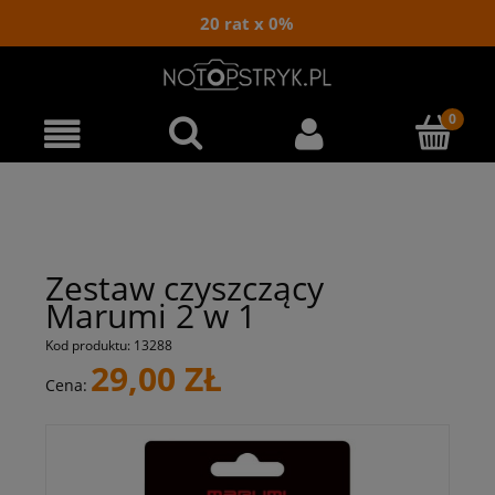
20 rat x 0%
Zestaw czyszczący
Marumi 2 w 1
Kod produktu:
13288
29,00 ZŁ
Cena: