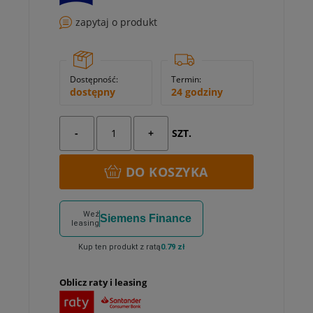
zapytaj o produkt
Dostępność:
Termin:
dostępny
24 godziny
-
+
SZT.
DO KOSZYKA
Weź
Siemens Finance
leasing
Kup ten produkt z ratą
0.79 zł
Oblicz raty i leasing