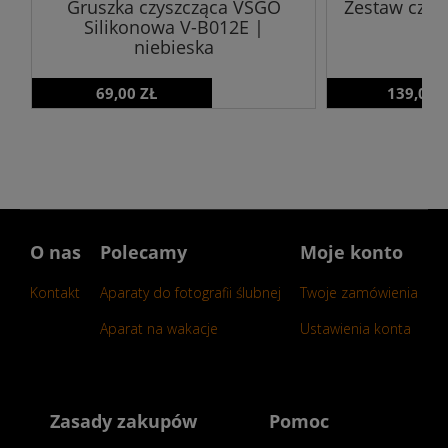
Gruszka czyszcząca VSGO
Zestaw czysz
Silikonowa V-B012E |
niebieska
69,00 ZŁ
139,00 
O nas
Polecamy
Moje konto
Kontakt
Aparaty do fotografii ślubnej
Twoje zamówienia
Aparat na wakacje
Ustawienia konta
Zasady zakupów
Pomoc