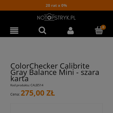
20 rat x 0%
ColorChecker Calibrite
Gray Balance Mini - szara
karta
Kod produktu:
CALB514
275,00 ZŁ
Cena: