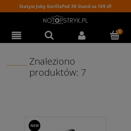
Statyw Joby GorillaPod 3K Stand za 189 zł!
Znaleziono
produktów: 7
NEW