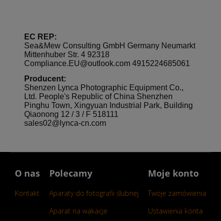
EC REP:
Sea&Mew Consulting GmbH Germany Neumarkt
Mittenhuber Str. 4 92318
Compliance.EU@outlook.com 4915224685061
Producent:
Shenzen Lynca Photographic Equipment Co.,
Ltd. People's Republic of China Shenzhen
Pinghu Town, Xingyuan Industrial Park, Building
Qiaonong 12 / 3 / F 518111
sales02@lynca-cn.com
O nas
Polecamy
Moje konto
Kontakt
Aparaty do fotografii ślubnej
Twoje zamówienia
Aparat na wakacje
Ustawienia konta