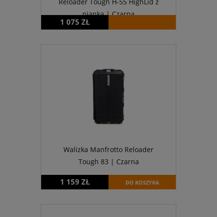
Reloader Tough H-55 HighLid z
pianką | Czarna
1 075 ZŁ
Walizka Manfrotto Reloader
Tough 83 | Czarna
1 159 ZŁ
DO KOSZYKA