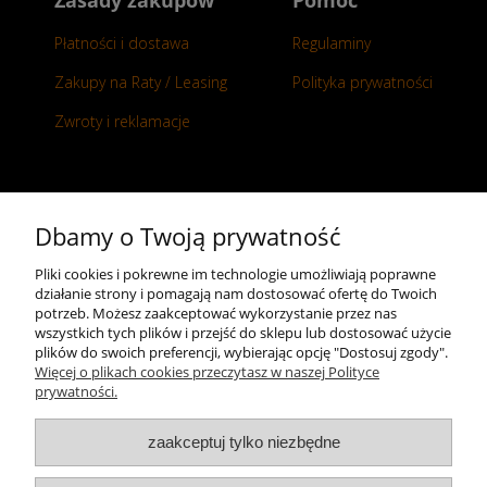
Płatności i dostawa
Regulaminy
Zakupy na Raty / Leasing
Polityka prywatności
Zwroty i reklamacje
Kontakt
Dbamy o Twoją prywatność
+48 696 50 70 20
Pliki cookies i pokrewne im technologie umożliwiają poprawne
działanie strony i pomagają nam dostosować ofertę do Twoich
sklep@notopstryk.pl
potrzeb. Możesz zaakceptować wykorzystanie przez nas
wszystkich tych plików i przejść do sklepu lub dostosować użycie
plików do swoich preferencji, wybierając opcję "Dostosuj zgody".
Więcej o plikach cookies przeczytasz w naszej Polityce
prywatności.
zaakceptuj tylko niezbędne