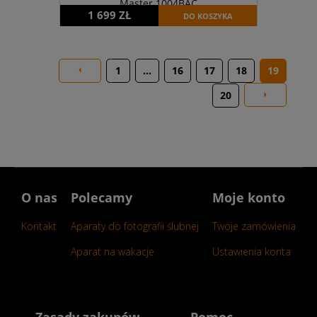
Master 1004BAC
1 699 ZŁ
DO KOSZYKA
1
...
16
17
18
19
20
O nas
Polecamy
Moje konto
Kontakt
Aparaty do fotografii ślubnej
Twoje zamówienia
Aparat na wakacje
Ustawienia konta
Zasady zakupów
Pomoc