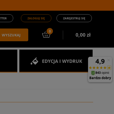
TTER
ZALOGUJ SIĘ
ZAREJESTRUJ SIĘ
0
0,00 zł
WYSZUKAJ
EDYCJA I WYDRUK