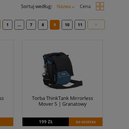
Sortuj według:
Nazwa
Cena
1
...
7
8
9
10
11
ss
Torba ThinkTank Mirrorless
Mover 5 | Granatowy
199 ZŁ
DO KOSZYKA