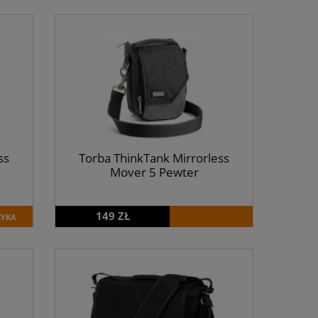
ss
Torba ThinkTank Mirrorless
Mover 5 Pewter
149 ZŁ
ZYKA