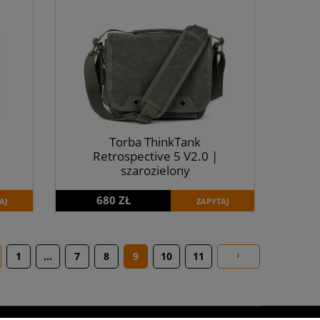
Torba ThinkTank
Retrospective 5 V2.0 |
szarozielony
680 ZŁ
AJ
ZAPYTAJ
1
...
7
8
9
10
11