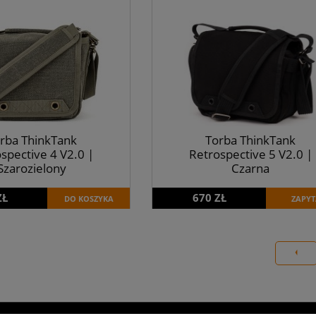
rba ThinkTank
Torba ThinkTank
spective 4 V2.0 |
Retrospective 5 V2.0 |
Szarozielony
Czarna
ZŁ
670 ZŁ
DO KOSZYKA
ZAPYT