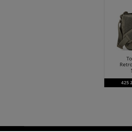
To
Retro
425 