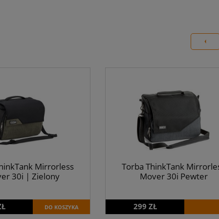
hinkTank Mirrorless
Torba ThinkTank Mirrorle
er 30i | Zielony
Mover 30i Pewter
ZŁ
299 ZŁ
DO KOSZYKA