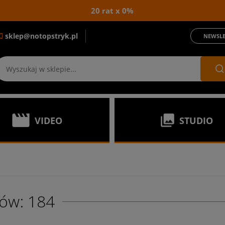
20 rat x 0%
sklep@notopstryk.pl
NEWSLE
VIDEO
STUDIO
ów: 184