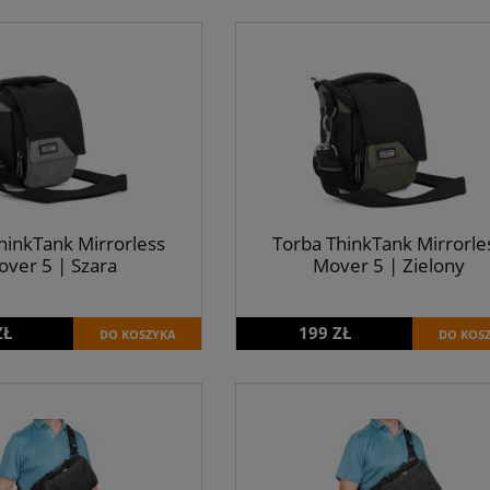
hinkTank Mirrorless
Torba ThinkTank Mirrorle
ver 5 | Szara
Mover 5 | Zielony
ZŁ
199 ZŁ
DO KOSZYKA
DO KOS