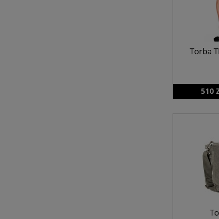
Torba T
510 
To