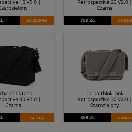
spective 10 V2.0 |
Retrospective 20 V2.0 |
Szarozielony
Czarna
ZŁ
789 ZŁ
DO KOSZYKA
DO KOS
rba ThinkTank
Torba ThinkTank
spective 30 V2.0 |
Retrospective 30 V2.0 |
Czarna
Szarozielony
ZŁ
899 ZŁ
ZAPYTAJ
DO KOS