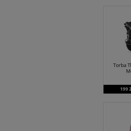
Torba T
Mo
199 