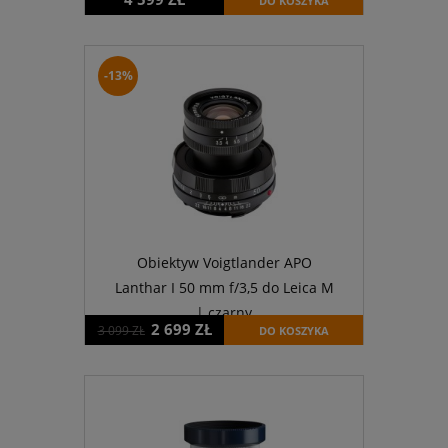
DO KOSZYKA
-13%
Obiektyw Voigtlander APO
Lanthar I 50 mm f/3,5 do Leica M
| czarny
2 699 ZŁ
3 099 ZŁ
DO KOSZYKA