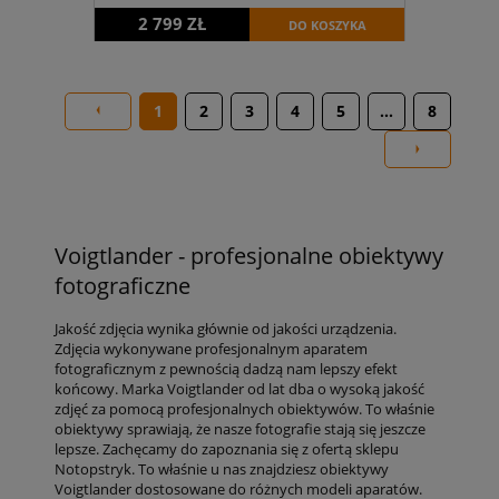
2 799 ZŁ
DO KOSZYKA
1
2
3
4
5
...
8
Voigtlander - profesjonalne obiektywy
fotograficzne
Jakość zdjęcia wynika głównie od jakości urządzenia.
Zdjęcia wykonywane profesjonalnym aparatem
fotograficznym z pewnością dadzą nam lepszy efekt
końcowy. Marka Voigtlander od lat dba o wysoką jakość
zdjęć za pomocą profesjonalnych obiektywów. To właśnie
obiektywy sprawiają, że nasze fotografie stają się jeszcze
lepsze. Zachęcamy do zapoznania się z ofertą sklepu
Notopstryk. To właśnie u nas znajdziesz obiektywy
Voigtlander dostosowane do różnych modeli aparatów.