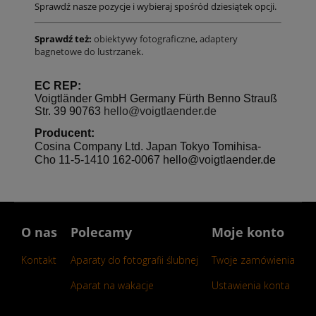
Sprawdź nasze pozycje i wybieraj spośród dziesiątek opcji.
Sprawdź też:
obiektywy fotograficzne
,
adaptery
bagnetowe do lustrzanek
.
EC REP:
Voigtländer GmbH Germany Fürth Benno Strauß
Str. 39 90763
hello@voigtlaender.de
Producent:
Cosina Company Ltd. Japan Tokyo Tomihisa-
Cho 11-5-1410 162-0067 hello@voigtlaender.de
O nas
Polecamy
Moje konto
Kontakt
Aparaty do fotografii ślubnej
Twoje zamówienia
Aparat na wakacje
Ustawienia konta