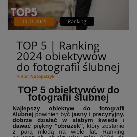
03-01-2025
Ranking
TOP 5 | Ranking
2024 obiektywów
do fotografii ślubnej
Autor:
Notopstryk
TOP 5 obiektywów do
fotografii ślubnej
Najlepszy obiektyw do fotografii
ślubnej
powinien być
jasny i precyzyjny,
dobrze działać w słabym świetle i
dawać piękny "obrazek",
który zostanie
z parą młodą na wiele lat. Ranking