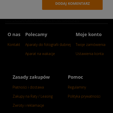
DODAJ KOMENTARZ
{nocache:ef97e880f286483ab6c81c66c3d993a5#0}
O nas
Polecamy
Moje konto
Kontakt
Aparaty do fotografii ślubnej
Twoje zamówienia
Aparat na wakacje
Ustawienia konta
Zasady zakupów
Pomoc
Płatności i dostawa
Regulaminy
Zakupy na Raty / Leasing
Polityka prywatności
Zwroty i reklamacje