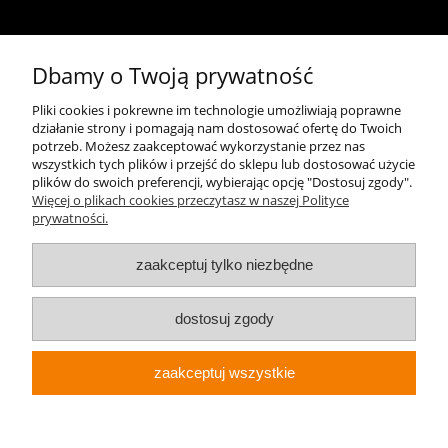
Kontakt
Dbamy o Twoją prywatność
+48 696 50 70 20
Pliki cookies i pokrewne im technologie umożliwiają poprawne
działanie strony i pomagają nam dostosować ofertę do Twoich
sklep@notopstryk.pl
potrzeb. Możesz zaakceptować wykorzystanie przez nas
wszystkich tych plików i przejść do sklepu lub dostosować użycie
plików do swoich preferencji, wybierając opcję "Dostosuj zgody".
Więcej o plikach cookies przeczytasz w naszej Polityce
prywatności.
zaakceptuj tylko niezbędne
dostosuj zgody
zaakceptuj wszystkie
Sklep internetowy Shoper.pl
Notopstryk.pl © 2026 Wszelkie prawa zastrzeżone