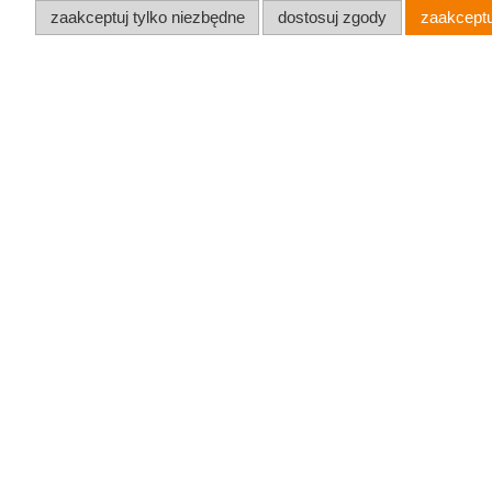
8Sinn
(1)
zaakceptuj tylko niezbędne
dostosuj zgody
zaakceptu
Angelbird
(3)
Atomos
(15)
DJI
(1)
Feelworld
(1)
Lexar
(8)
Newell
(8)
SmallRig
(10)
Viltrox
(11)
Kabel 
YoloLiv
(6)
Ult
więcej
55 Z
Dostępność
dostępny
(12)
dostępny
(45)
wycofany z oferty
(1)
niedostępny
(11)