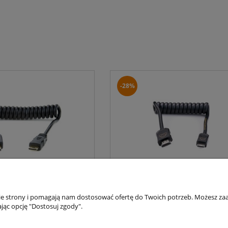
-28%
 Atomos mini HDMI
Kabel Atomos mini HDM
30cm Full HD
4K60p 30 cm | WYPRZED
nie strony i pomagają nam dostosować ofertę do Twoich potrzeb. Możesz zaa
jąc opcję "Dostosuj zgody".
ZŁ
179 ZŁ
249 ZŁ
ZAPYTAJ
DO KOS