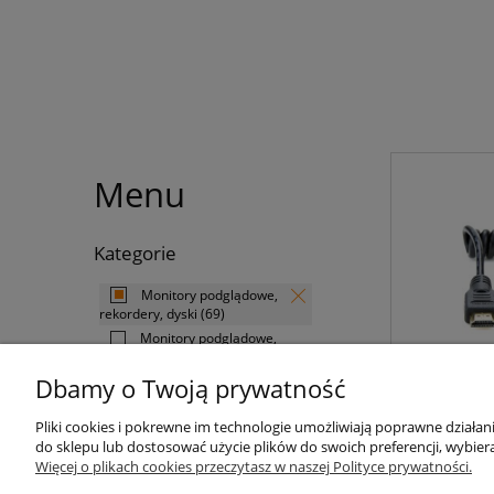
Menu
Kategorie
Monitory podglądowe,
rekordery, dyski
(69)
Monitory podglądowe,
rekordery
(22)
Kabel
Dbamy o Twoją prywatność
Dyski
(10)
Kable, akcesoria
(33)
Pliki cookies i pokrewne im technologie umożliwiają poprawne działa
do sklepu lub dostosować użycie plików do swoich preferencji, wybiera
Producent
130 
Więcej o plikach cookies przeczytasz w naszej Polityce prywatności.