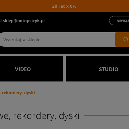
20 rat x 0%
sklep@notopstryk.pl
NEWSLE
VIDEO
STUDIO
 rekordery, dyski
e, rekordery, dyski