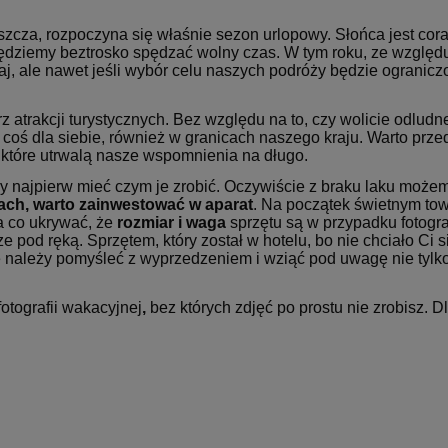
zcza, rozpoczyna się właśnie sezon urlopowy. Słońca jest cora
będziemy beztrosko spędzać wolny czas. W tym roku, ze względ
j, ale nawet jeśli wybór celu naszych podróży będzie ogranicz
atrakcji turystycznych. Bez względu na to, czy wolicie odludne
e coś dla siebie, również w granicach naszego kraju. Warto prz
 które utrwalą nasze wspomnienia na długo.
y najpierw mieć czym je zrobić. Oczywiście z braku laku możem
iach, warto zainwestować w aparat
. Na początek świetnym to
 co ukrywać, że
rozmiar i waga
sprzętu są w przypadku fotogra
 pod ręką. Sprzętem, który został w hotelu, bo nie chciało Ci s
należy pomyśleć z wyprzedzeniem i wziąć pod uwagę nie tylko to
otografii wakacyjnej
,
bez których zdjęć po prostu nie zrobisz. D