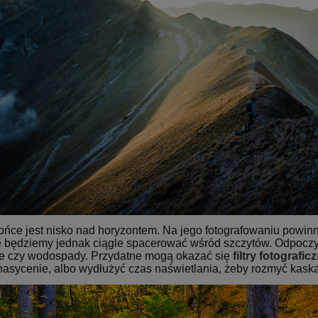
 słońce jest nisko nad horyzontem. Na jego fotografowaniu powin
ie będziemy jednak ciągle spacerować wśród szczytów. Odpoc
nie czy wodospady. Przydatne mogą okazać się
filtry fotografic
nasycenie, albo wydłużyć czas naświetlania, żeby rozmyć kask