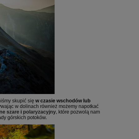
niśmy skupić się
w czasie wschodów lub
zywając w dolinach również możemy napotkać
zne szare
i
polaryzacyjny
, które pozwolą nam
ady górskich potoków.