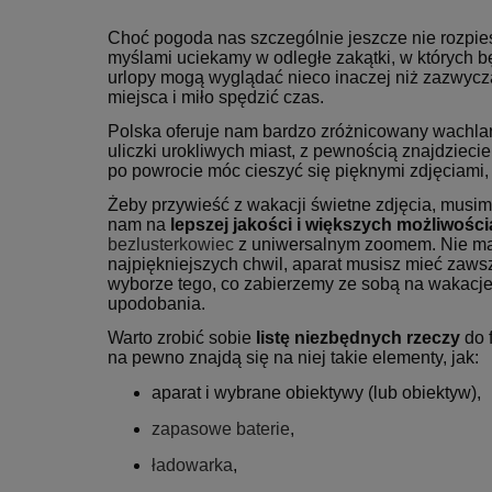
Choć pogoda nas szczególnie jeszcze nie rozpies
myślami uciekamy w odległe zakątki, w których 
urlopy mogą wyglądać nieco inaczej niż zazwycza
miejsca i miło spędzić czas.
Polska oferuje nam bardzo zróżnicowany wachlarz 
uliczki urokliwych miast, z pewnością znajdzieci
po powrocie móc cieszyć się pięknymi zdjęciami,
Żeby przywieść z wakacji świetne zdjęcia, musim
nam na
lepszej jakości i większych możliwośc
bezlusterkowiec
z uniwersalnym zoomem. Nie ma
najpiękniejszych chwil, aparat musisz mieć zawsze
wyborze tego, co zabierzemy ze sobą na wakacje 
upodobania.
Warto zrobić sobie
listę niezbędnych rzeczy
do f
na pewno znajdą się na niej takie elementy, jak:
aparat i wybrane obiektywy (lub obiektyw),
zapasowe baterie
,
ładowarka
,