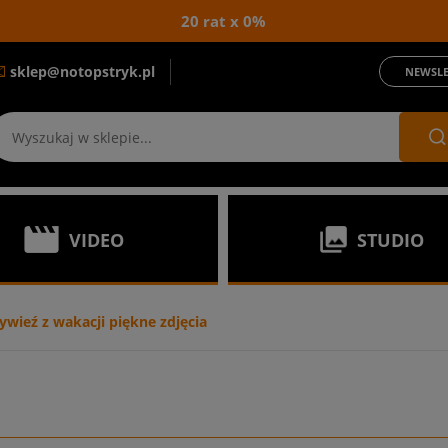
20 rat x 0%
sklep@notopstryk.pl
NEWSLE
VIDEO
STUDIO
wieź z wakacji piękne zdjęcia