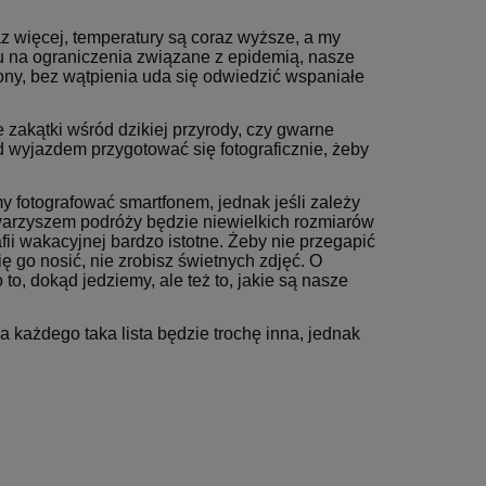
z więcej, temperatury są coraz wyższe, a my
u na ograniczenia związane z epidemią, nasze
ony, bez wątpienia uda się odwiedzić wspaniałe
 zakątki wśród dzikiej przyrody, czy gwarne
ed wyjazdem przygotować się fotograficznie, żeby
y fotografować smartfonem, jednak jeśli zależy
warzyszem podróży będzie niewielkich rozmiarów
fii wakacyjnej bardzo istotne. Żeby nie przegapić
ię go nosić, nie zrobisz świetnych zdjęć. O
, dokąd jedziemy, ale też to, jakie są nasze
la każdego taka lista będzie trochę inna, jednak