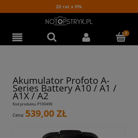
20 rat x 0%
Akumulator Profoto A-
Series Battery A10 / A1 /
A1X / A2
Kod produktu:
P100498
539,00 ZŁ
Cena: