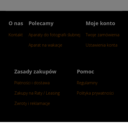
O nas
Polecamy
Moje konto
Kontakt
Aparaty do fotografii ślubnej
Twoje zamówienia
Aparat na wakacje
Ustawienia konta
Zasady zakupów
Pomoc
Płatności i dostawa
Regulaminy
Zakupy na Raty / Leasing
Polityka prywatności
Zwroty i reklamacje