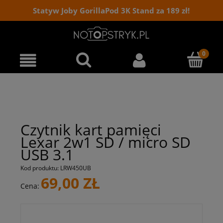
Statyw Joby GorillaPod 3K Stand za 189 zł!
Czytnik kart pamięci
Lexar 2w1 SD / micro SD
USB 3.1
Kod produktu:
LRW450UB
69,00 ZŁ
Cena: