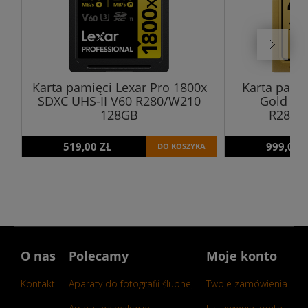
Karta pamięci Lexar Pro 1800x
Karta pami
SDXC UHS-II V60 R280/W210
Gold SD
128GB
R280/
519,00 ZŁ
999,00 
DO KOSZYKA
O nas
Polecamy
Moje konto
Kontakt
Aparaty do fotografii ślubnej
Twoje zamówienia