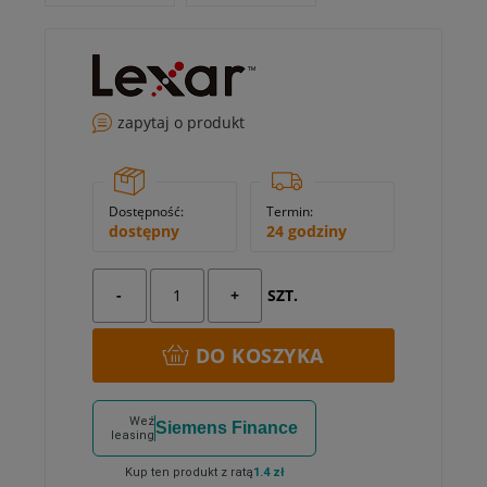
zapytaj o produkt
Dostępność:
Termin:
dostępny
24 godziny
-
+
SZT.
DO KOSZYKA
Weź
Siemens Finance
leasing
Kup ten produkt z ratą
1.4 zł