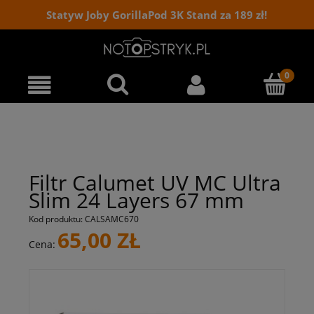
Statyw Joby GorillaPod 3K Stand za 189 zł!
Filtr Calumet UV MC Ultra
Slim 24 Layers 67 mm
Kod produktu:
CALSAMC670
65,00 ZŁ
Cena: