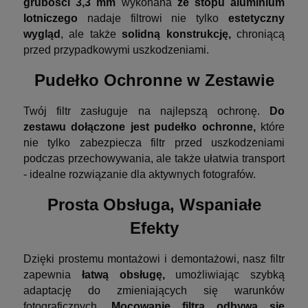
grubości 3,3 mm
wykonana
ze stopu aluminium
lotniczego
nadaje filtrowi nie tylko
estetyczny
wygląd
, ale także
solidną konstrukcję,
chroniącą
przed przypadkowymi uszkodzeniami.
Pudełko Ochronne w Zestawie
Twój filtr zasługuje na najlepszą ochronę.
Do
zestawu dołączone jest pudełko ochronne,
które
nie tylko zabezpiecza filtr przed uszkodzeniami
podczas przechowywania, ale także ułatwia transport
- idealne rozwiązanie dla aktywnych fotografów.
Prosta Obsługa, Wspaniałe
Efekty
Dzięki prostemu montażowi i demontażowi, nasz filtr
zapewnia
łatwą obsługę,
umożliwiając szybką
adaptację do zmieniających się warunków
fotograficznych.
Mocowanie filtra odbywa się