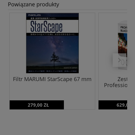
Powiązane produkty
Filtr MARUMI StarScape 67 mm
Zestaw 
Professional
279,00 ZŁ
629,00 