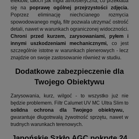
efektów, takich jak mgła atmosferyczna, co przekłada
się na
poprawę ogólnej przejrzystości zdjęcia.
Poprzez eliminację niechcianego rozmycia
spowodowanego mgłą, filtr pozwala utrzymać ostrość
detali, nawet w warunkach ograniczonej widoczności.
Chroni przed kurzem, zarysowaniami, pyłem i
innymi uszkodzeniami mechanicznymi,
co jest
szczególnie istotne w warunkach plenerowych - lecz
znajdzie on swoje zastosowanie również w studiu.
Dodatkowe zabezpieczenie dla
Twojego Obiektywu
Zarysowania, kurz, wilgoć - to wszystko już nie
będzie problemem. Filtr Calumet UV MC Ultra Slim to
solidna ochrona dla Twojego obiektywu,
gwarantuje długotrwałą żywotność sprzętu, nawet w
trudnych warunkach terenowych.
Japońskie Szkło AGC pokryte 24