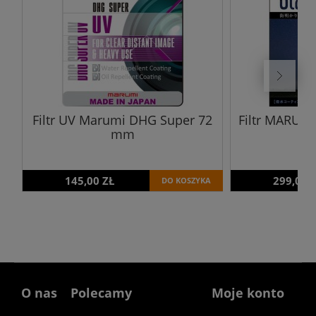
Filtr UV Marumi DHG Super 72
Filtr MARUM
mm
145,00 ZŁ
299,00 
DO KOSZYKA
O nas
Polecamy
Moje konto