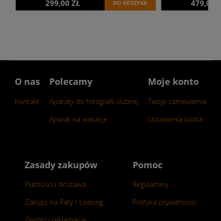
299,00 ZŁ
479,00 
DO KOSZYKA
O nas
Polecamy
Moje konto
Kontakt
Aparaty do fotografii ślubnej
Twoje zamówienia
Aparat na wakacje
Ustawienia konta
Zasady zakupów
Pomoc
Płatności i dostawa
Regulaminy
Zakupy na Raty / Leasing
Polityka prywatności
Zwroty i reklamacje