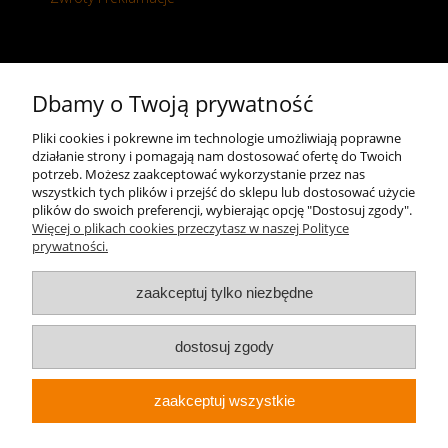
Kontakt
Dbamy o Twoją prywatność
+48 696 50 70 20
Pliki cookies i pokrewne im technologie umożliwiają poprawne
działanie strony i pomagają nam dostosować ofertę do Twoich
sklep@notopstryk.pl
potrzeb. Możesz zaakceptować wykorzystanie przez nas
wszystkich tych plików i przejść do sklepu lub dostosować użycie
plików do swoich preferencji, wybierając opcję "Dostosuj zgody".
Więcej o plikach cookies przeczytasz w naszej Polityce
prywatności.
zaakceptuj tylko niezbędne
dostosuj zgody
zaakceptuj wszystkie
Sklep internetowy Shoper.pl
Notopstryk.pl © 2026 Wszelkie prawa zastrzeżone