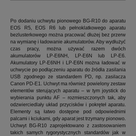
Po dodaniu uchwytu pionowego BG-R10 do aparatu
EOS R5, EOS R6 lub pełnoklatkowego aparatu
bezlusterkowego można pracować dłużej bez przerw
na wymianę i ładowanie akumulatorów. Aby wydłużyć
czas pracy, można używać razem dwóch
akumulatorów LP-E6NH, LP-E6N lub LP-E6.
Akumulatory LP-E6NH i LP-E6N można ładować w
uchwycie po podłączeniu aparatu do źródła zasilania
USB zgodnego ze standardem PD, np. zasilacza
Canon PD-E1. Uchwyt ma również powielony zestaw
elementów sterujących aparatu – w tym joystick do
wybierania punktu AF – rozmieszczonych tak, aby
odzwierciedlały układ przycisków i pokręteł aparatu.
Elementy są łatwo dostępne pod odpowiednimi
palcami i kciukami, gdy aparat jest trzymany pionowo.
Uchwyt BG-R10 zaprojektowano z zastosowaniem
takich samych rygorystycznych standardów jak w