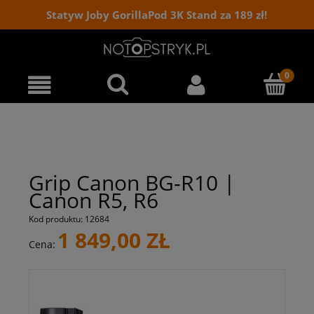
Statyw Joby GorillaPod 3K Stand za 189 zł!
Grip Canon BG-R10 |
Canon R5, R6
Kod produktu:
12684
1 849,00 ZŁ
Cena: