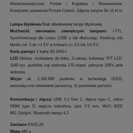
Monochromatyczne, Portret i Krajobraz i Równomierne;
Kreatywne ustawienia Picture Control.
Zdjęcia seryjne Do 11 kl./s
Lampa błyskowa
Brak wbudowanej lampy błyskowej
Możliwość sterowania zewnętrzymi lampami:
i-TTL,
Synchronizacja dla czasu 1/200 s lub dłuższego,
Korekcja siły
błysku od -3 do +1 EV w krokach co 1/3 lub 1/2 EV.
Karta pamięci
1 karta SD UHS-I
LCD
Główny: rozkładany do boku, 3-calowy, kolorowy TFT LCD,
1040 tys. punktów, kąt widzenia 170 stopni, pokrycie 100% pola
widzenia
Wizjer
ok. 2.360.000 punktów, w technologii OLED,
automatyczne sterowanie jasnością, 11 poziomów jasności
Komunikacja i złącza:
USB 3.2 Gen 1, złącze typu C,
mikro
HDMI typu D,
wejście mikrofonu, jack 3.5 mm,
Wi-Fi IEEE
802.11b/g/n/,
Bluetooth wersja 4.2
Zasilanie
EN-EL25
Waga
445 g