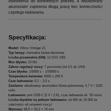
oświetlenia do konkretnych potrzeb, a wbudowany
akumulator zapewnia długą pracę bez konieczności
częstego ładowania.
Specyfikacja:
Model:
Viltrox Vintage Z1
Typ lampy:
manualna lampa błyskowa
Liczba przewodnia (GN):
12 (ISO 100)
Moc błysku:
23 Ws
Zakres regulacji mocy:
7 poziomów (od 1/1 do 1/64)
Czas błysku:
1/5000 s – 1/50000 s
Temperatura barwowa:
6500 ± 200 K
Czas ładowania:
0,2 – 3,5 s
Zasilanie:
wbudowany akumulator litowo-polimerowy 3,7 V / 1100
mAh
Ładowanie:
port USB-C (5 V / 2 A), czas ładowania ok. 50 minut
Liczba błysków na jednym ładowaniu:
od 400 do 10 000 (w
zależności od ustawień mocy)
Wymiary:
68,5 × 50,2 × 74 mm