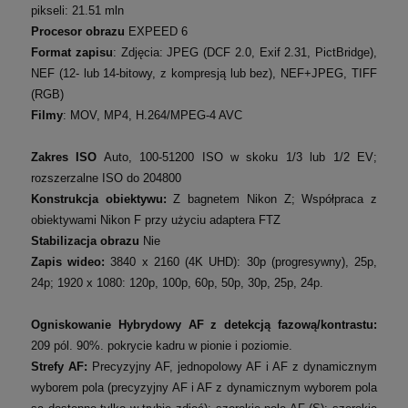
pikseli: 21.51 mln
Procesor obrazu
EXPEED 6
Format zapisu
: Zdjęcia: JPEG (DCF 2.0, Exif 2.31, PictBridge),
NEF (12- lub 14-bitowy, z kompresją lub bez), NEF+JPEG, TIFF
(RGB)
Filmy
: MOV, MP4, H.264/MPEG-4 AVC
Zakres ISO
Auto, 100-51200 ISO w skoku 1/3 lub 1/2 EV;
rozszerzalne ISO do 204800
Konstrukcja obiektywu:
Z bagnetem Nikon Z;
Współpraca z
obiektywami Nikon F przy użyciu adaptera FTZ
Stabilizacja obrazu
Nie
Zapis wideo:
3840 x 2160 (4K UHD): 30p (progresywny), 25p,
24p;
1920 x 1080: 120p, 100p, 60p, 50p, 30p, 25p, 24p.
Ogniskowanie Hybrydowy AF z detekcją fazową/kontrastu:
209 pól.
90%. pokrycie kadru w pionie i poziomie.
Strefy AF:
Precyzyjny AF, jednopolowy AF i AF z dynamicznym
wyborem pola (precyzyjny AF i AF z dynamicznym wyborem pola