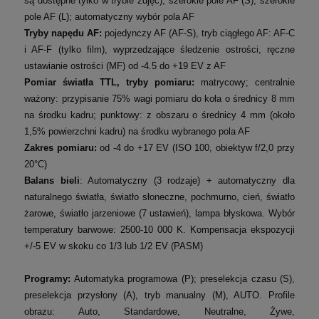
są dostępne tylko w trybie zdjęć); szerokie pole AF (S); szerokie
pole AF (L); automatyczny wybór pola AF
Tryby napędu AF:
pojedynczy AF (AF-S), tryb ciągłego AF: AF-C
i AF-F (tylko film), wyprzedzające śledzenie ostrości, ręczne
ustawianie ostrości (MF)
od -4.5 do +19 EV z AF
Pomiar światła TTL, tryby pomiaru:
matrycowy;
centralnie
ważony: przypisanie 75% wagi pomiaru do koła o średnicy 8 mm
na środku kadru;
punktowy: z obszaru o średnicy 4 mm (około
1,5% powierzchni kadru) na środku wybranego pola AF
Zakres pomiaru:
od -4 do +17 EV (ISO 100, obiektyw f/2,0 przy
20°C)
Balans bieli
: Automatyczny (3 rodzaje) + automatyczny dla
naturalnego światła, światło słoneczne, pochmurno, cień, światło
żarowe, światło jarzeniowe (7 ustawień), lampa błyskowa.
Wybór
temperatury barwowe: 2500-10 000 K.
Kompensacja ekspozycji
+/-5 EV w skoku co 1/3 lub 1/2 EV (PASM)
Programy:
Automatyka programowa (P); preselekcja czasu (S),
preselekcja przysłony (A), tryb manualny (M), AUTO.
Profile
obrazu: Auto, Standardowe, Neutralne, Żywe,