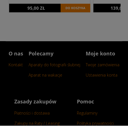
95,00 ZŁ
139,00 
DO KOSZYKA
O nas
Polecamy
Moje konto
Kontakt
Aparaty do fotografii ślubnej
Twoje zamówienia
Aparat na wakacje
Ustawienia konta
Zasady zakupów
Pomoc
Płatności i dostawa
Regulaminy
Zakupy na Raty / Leasing
Polityka prywatności