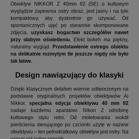
Obiektyw NIKKOR Z 40mm f/2 (SE) o kultowym
wyglądzie zapewnia ostry obraz, jest jasny i na tyle
kompaktowy, aby dyskretnie go używać. Od
spontanicznych ujęć po starannie skomponowane
zdjęcia,
uzyskasz bogactwo szczegółów nawet
przy słabym oświetleniu.
Efekt bokeh ma piękny,
naturalny wygląd.
Przedstawienie ostrego obiektu
na delikatnie rozmytym tle jeszcze nigdy nie było
tak łatwe.
Design nawiązujący do klasyki
Dzięki klasycznym detalom wiernie odtworzonym na
podstawie oryginalnych projektów obiektywów Ai
Nikkor,
specjalna edycja obiektywu 40 mm f/2
nadaje każdemu aparatowi Nikon Z odrobinę
kultowego stylu retro. Od moletowania wokół
pierścienia sterującego po czcionki użyte w nazwie
obiektywu – ten pełnoklatkowy obiektyw jest ostry. Na
więcej niż jeden sposób.