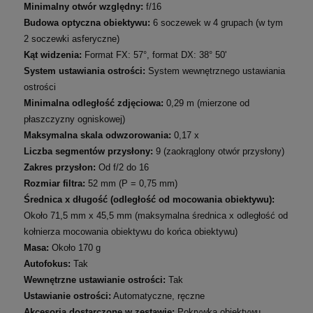
Minimalny otwór względny:
f/16
Budowa optyczna obiektywu:
6 soczewek w 4 grupach (w tym
2 soczewki asferyczne)
Kąt widzenia:
Format FX: 57°, format DX: 38° 50'
System ustawiania ostrości:
System wewnętrznego ustawiania
ostrości
Minimalna odległość zdjęciowa:
0,29 m (mierzone od
płaszczyzny ogniskowej)
Maksymalna skala odwzorowania:
0,17 x
Liczba segmentów przysłony:
9 (zaokrąglony otwór przysłony)
Zakres przysłon:
Od f/2 do 16
Rozmiar filtra:
52 mm (P = 0,75 mm)
Średnica x długość (odległość od mocowania obiektywu):
Około 71,5 mm x 45,5 mm (maksymalna średnica x odległość od
kołnierza mocowania obiektywu do końca obiektywu)
Masa:
Około 170 g
Autofokus:
Tak
Wewnętrzne ustawianie ostrości:
Tak
Ustawianie ostrości:
Automatyczne, ręczne
Akcesoria dostarczone w zestawie:
Pokrywka obiektywu