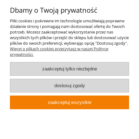
Zwroty i reklamacje
Dbamy o Twoją prywatność
Pliki cookies i pokrewne im technologie umożliwiają poprawne
działanie strony i pomagają nam dostosować ofertę do Twoich
potrzeb. Możesz zaakceptować wykorzystanie przez nas
Kontakt
wszystkich tych plików i przejść do sklepu lub dostosować użycie
plików do swoich preferencji, wybierając opcję "Dostosuj zgody".
+48 696 50 70 20
Więcej o plikach cookies przeczytasz w naszej Polityce
prywatności.
sklep@notopstryk.pl
zaakceptuj tylko niezbędne
dostosuj zgody
zaakceptuj wszystkie