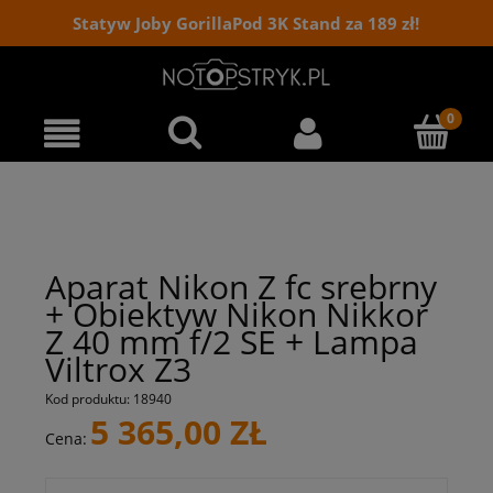
Statyw Joby GorillaPod 3K Stand za 189 zł!
Aparat Nikon Z fc srebrny
+ Obiektyw Nikon Nikkor
Z 40 mm f/2 SE + Lampa
Viltrox Z3
Kod produktu:
18940
5 365,00 ZŁ
Cena: