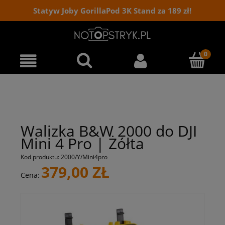
Statyw Joby GorillaPod 3K Stand za 189 zł!
Walizka B&W 2000 do DJI
Mini 4 Pro | Żółta
Kod produktu:
2000/Y/Mini4pro
379,00 ZŁ
Cena: