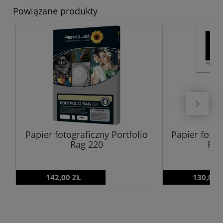
Powiązane produkty
Papier fotograficzny Portfolio
Papier fotog
Rag 220
FB 
142,00 ZŁ
130,00 