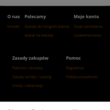
O nas
Polecamy
Moje konto
Kontakt
Aparaty do fotografii ślubnej
Twoje zamówienia
Aparat na wakacje
Ustawienia konta
Zasady zakupów
Pomoc
Płatności i dostawa
Regulaminy
Zakupy na Raty / Leasing
Polityka prywatności
Zwroty i reklamacje
Kontakt