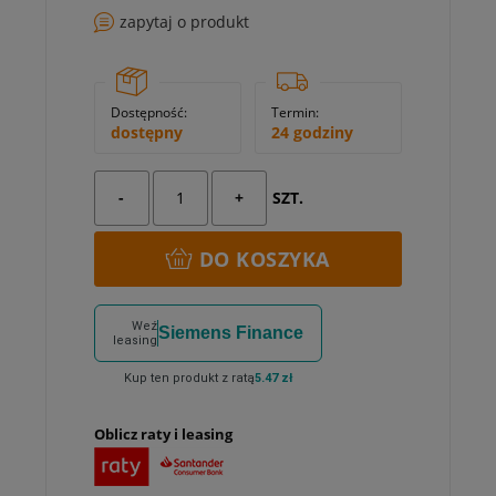
zapytaj o produkt
Dostępność:
Termin:
dostępny
24 godziny
-
+
SZT.
DO KOSZYKA
Weź
Siemens Finance
leasing
Kup ten produkt z ratą
5.47 zł
Oblicz raty i leasing