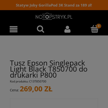
Statyw Joby GorillaPod 3K Stand za 189 zł!
Tusz Epson Singlepack
Light Black T850700 do
drukarki P800
Kod produktu:
C13T850700
269,00 ZŁ
Cena: