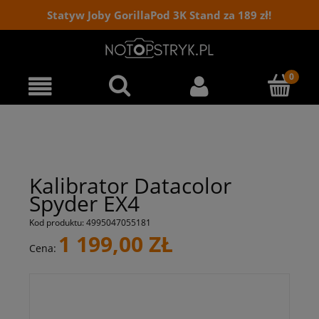
Statyw Joby GorillaPod 3K Stand za 189 zł!
Kalibrator Datacolor
Spyder EX4
Kod produktu:
4995047055181
1 199,00 ZŁ
Cena: