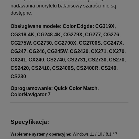
nadawania priorytetu balansowy szarości nie są
dostępne.
Obsługiwane modele: Color Edgde: CG319X,
CG318-4K, CG248-4K, CG279X, CG277, CG276,
CG275W, CG2730, CG2700X, CG2700S, CG247X,
CG247, CG246, CG245W, CG2420, CX271, CX270,
CX241, CX240, CS2740, CS2731, CS2730, CS270,
CS2420, CS2410, CS2400S, CS2400R, CS240,
CS230
Oprogramowanie:
Quick Color Match,
ColorNavigator 7
Specyfikacja:
Wspierane systemy operacyjne
: Windows 11 / 10 / 8.1 / 7