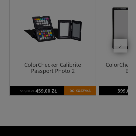
ColorChecker Calibrite
ColorChecke
Passport Photo 2
Bal
459,00 ZŁ
399,00 
DO KOSZYKA
515,00 ZŁ