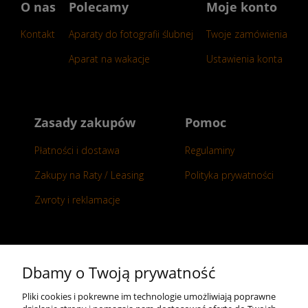
O nas
Polecamy
Moje konto
Kontakt
Aparaty do fotografii ślubnej
Twoje zamówienia
Aparat na wakacje
Ustawienia konta
Zasady zakupów
Pomoc
Płatności i dostawa
Regulaminy
Zakupy na Raty / Leasing
Polityka prywatności
Zwroty i reklamacje
Kontakt
Dbamy o Twoją prywatność
+48 696 50 70 20
Pliki cookies i pokrewne im technologie umożliwiają poprawne